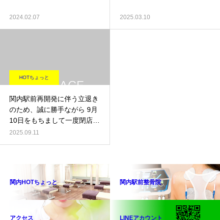
2024.02.07
2025.03.10
HOTちょっと
関内駅前再開発に伴う立退き
のため、誠に勝手ながら 9月
10日をもちまして一度閉店
させていただくこととなりま
2025.09.11
した。
関内HOTちょっと
関内駅前整骨院
アクセス
LINEアカウント