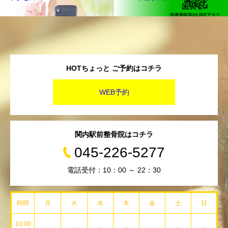
HOTちょっと ご予約はコチラ
WEB予約
関内駅前整骨院はコチラ
045-226-5277
電話受付：10：00 ～ 22：30
時間
月
火
水
木
金
土
日
10:00