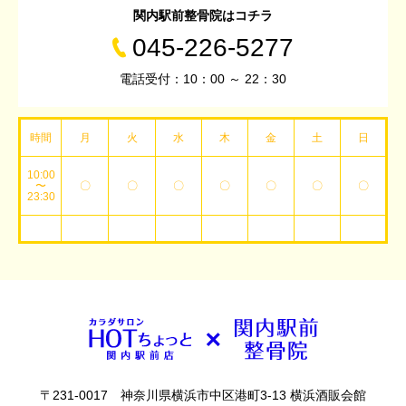
関内駅前整骨院はコチラ
045-226-5277
電話受付：10：00 ～ 22：30
時間
月
火
水
木
金
土
日
10:00
〜
〇
〇
〇
〇
〇
〇
〇
23:30
〒231-0017 神奈川県横浜市中区港町3-13 横浜酒販会館