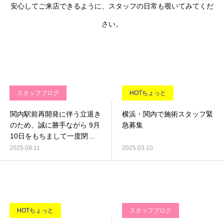
安心してご来店できるように、スタッフの日常も覗いてみてくだ
さい。
スタッフブログ
HOTちょっと
関内駅前再開発に伴う立退き
横浜・関内で施術スタッフ緊
のため、誠に勝手ながら 9月
急募集
10日をもちまして一度閉店
させていただくこととなりま
2025.09.11
2025.03.10
した。
HOTちょっと
スタッフブログ