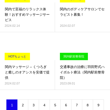
関内で至福のリラックス体
関内のボディケアサロンでセ
験！おすすめマッサージサー
ラピスト募集！
ビス
2024.02.14
2024.02.07
HOTちょっと
関内駅前整骨院
関内マッサージ – くつろぎ
交通事故の治療に羽田野式ハ
と癒しのオアシスを安価で提
イボルト療法（関内駅前整骨
供
院）
2024.02.07
2023.09.01
1
2
3
4
5
6
7
8
9