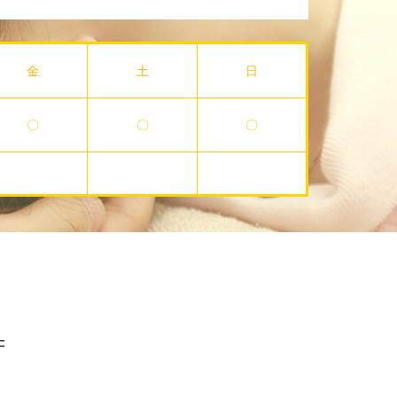
金
土
日
〇
〇
〇
F