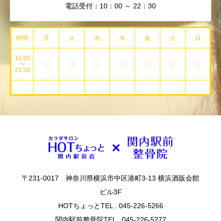
電話受付：10：00 ～ 22：30
時間
月
火
水
木
金
土
日
10:00
〜
〇
〇
〇
〇
〇
〇
〇
23:30
〒231-0017 神奈川県横浜市中区港町3-13 横浜酒販会館
ビル3F
HOTちょっとTEL . 045-226-5266
関内駅前整骨院TEL . 045-226-5277